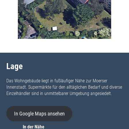
Pressemitteilungen
Dokumenten-Archiv
Bitte wählen Sie Ihren Wohnort
Moers
Rheinhausen
Krefeld
Ticket erstellen
Ticket anzeigen
Lage
Geschäftspartner
Korrespondenz
Das Wohngebäude liegt in fußläufiger Nähe zur Moerser
Adressenliste
Innenstadt. Supermärkte für den alltäglichen Bedarf und diverse
Mieter
Einzelhändler sind in unmittelbarer Umgebung angesiedelt.
Betreuer
Interessenten
ehemalige Mieter
In Google Maps ansehen
Garagenmieter
Gewerbemieter
In der Nähe