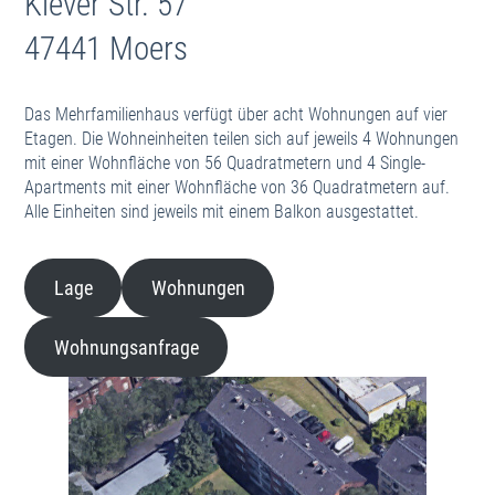
Klever Str. 57
Statistik
47441 Moers
Rheinhausen
Hochemmericher Str. 4-8
Hochemmericher Str. 9
Das Mehrfamilienhaus verfügt über acht Wohnungen auf vier
Im Kirling 3
Etagen. Die Wohneinheiten teilen sich auf jeweils 4 Wohnungen
Werbeflächen
mit einer Wohnfläche von 56 Quadratmetern und 4 Single-
Apartments mit einer Wohnfläche von 36 Quadratmetern auf.
Dokumente
Alle Einheiten sind jeweils mit einem Balkon ausgestattet.
Mieterselbstauskunft
Hausordnung
Richtiges Heizen und Lüften
Lage
Wohnungen
Informationen zur E-Rechnung
Informationen für Dienstleister
Kooperationspartner
Wohnungsanfrage
Datenbank
IBAN
Outbank Kategorien
Wohnungsgrößen
Mietdauer (Details)
Mietdauer (Dekade)