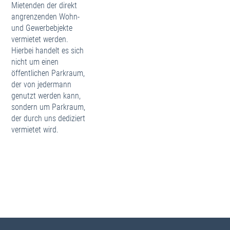
Mietenden der direkt
Pressemitteilungen
angrenzenden Wohn-
Dokumenten-Archiv
und Gewerbebjekte
vermietet werden.
Bitte wählen Sie Ihren Wohnort
Hierbei handelt es sich
Moers
nicht um einen
Rheinhausen
öffentlichen Parkraum,
Krefeld
der von jedermann
genutzt werden kann,
Ticket erstellen
sondern um Parkraum,
Ticket anzeigen
der durch uns dediziert
vermietet wird.
Geschäftspartner
Korrespondenz
Adressenliste
Mieter
Betreuer
Interessenten
ehemalige Mieter
Garagenmieter
Gewerbemieter