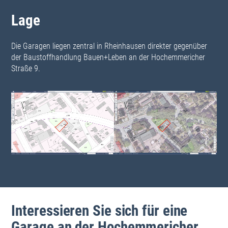
Firmen
Objekte
Lage
Wohnungen
Immobilien
Die Garagen liegen zentral in Rheinhausen direkter gegenüber
Parkräume
der Baustoffhandlung Bauen+Leben an der Hochemmericher
Gewerbeobjekte
Straße 9.
Grundstücke
Blöcke
Städte
Finanzen
Buchungen
Belege
Mieten
Mietzahlungen
Mietanpassungen
Rechnungen
Betriebskosten
BK-Trend
BK-Zahlungen
Interessieren Sie sich für eine
BK-Abrechnung
Garage an der Hochemmericher
BK-Archiv