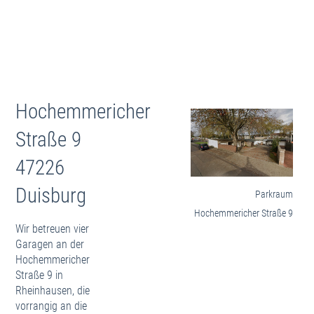
Statistik
Rheinhausen
Hochemmericher Str. 4-8
Hochemmericher Str. 9
Im Kirling 3
Werbeflächen
Hochemmericher
Dokumente
Straße 9
Mieterselbstauskunft
Hausordnung
47226
Richtiges Heizen und Lüften
Informationen zur E-Rechnung
Duisburg
Parkraum
Informationen für Dienstleister
Hochemmericher Straße 9
Kooperationspartner
Wir betreuen vier
Datenbank
Garagen an der
IBAN
Hochemmericher
Outbank Kategorien
Straße 9 in
Wohnungsgrößen
Rheinhausen, die
Mietdauer (Details)
vorrangig an die
Mietdauer (Dekade)