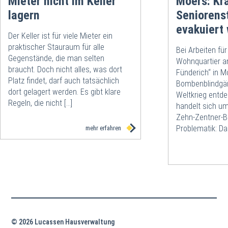
Mieter nicht im Keller
Moers: Kr
lagern
Seniorens
evakuiert
Der Keller ist für viele Mieter ein
praktischer Stauraum für alle
Bei Arbeiten fü
Gegenstände, die man selten
Wohnquartier a
braucht. Doch nicht alles, was dort
Fünderich“ in Mo
Platz findet, darf auch tatsächlich
Bombenblindgä
dort gelagert werden. Es gibt klare
Weltkrieg entde
Regeln, die nicht […]
handelt sich u
Zehn-Zentner-
Problematik: Da
mehr erfahren
© 2026 Lucassen Hausverwaltung