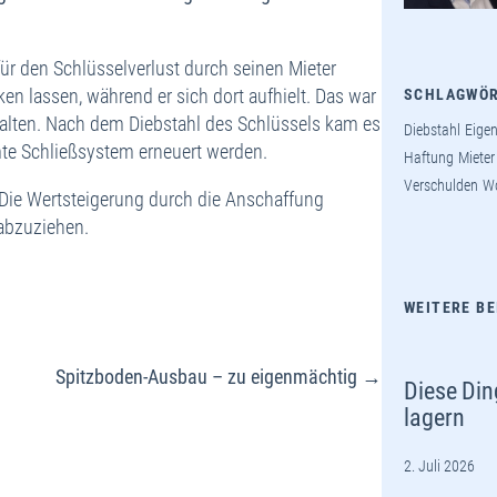
ür den Schlüsselverlust durch seinen Mieter
cken lassen, während er sich dort aufhielt. Das war
SCHLAGWÖ
halten. Nach dem Diebstahl des Schlüssels kam es
Diebstahl
Eige
mte Schließsystem erneuert werden.
Haftung
Mieter
Verschulden
W
ie Wertsteigerung durch die Anschaffung
abzuziehen.
WEITERE B
Spitzboden-Ausbau – zu eigenmächtig →
Diese Din
lagern
2. Juli 2026